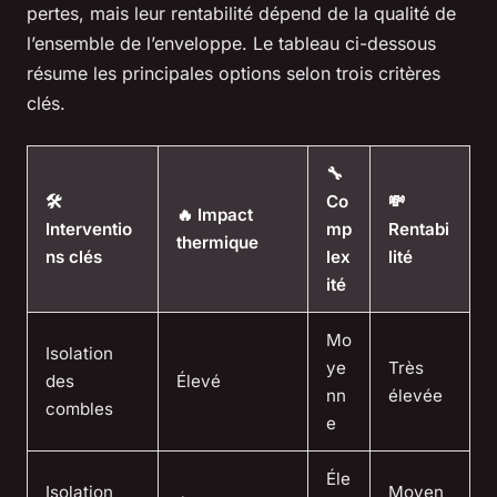
pertes, mais leur rentabilité dépend de la qualité de
l’ensemble de l’enveloppe. Le tableau ci-dessous
résume les principales options selon trois critères
clés.
🔧
🛠️
Co
💸
🔥 Impact
Interventio
mp
Rentabi
thermique
ns clés
lex
lité
ité
Mo
Isolation
ye
Très
des
Élevé
nn
élevée
combles
e
Éle
Isolation
Moyen